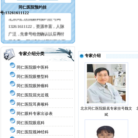
同仁医院预约挂
号:13261611122
北京同仁医院眼科预约挂号网
13261611122，资源丰富，人脉
广泛，先拿号给您确认以后再付
服务费， 所以请您对我们百分百
的放心!
专家介绍分类
专家介绍
同仁医院眼中医科
同仁医院眼整型科
同仁医院眼肿瘤科
同仁医院屈光近视
同仁医院耳鼻喉科
北京同仁医院眼底专家挂号魏文
同仁眼科专家出诊表
斌
同仁医院眼底科
同仁医院视神经科