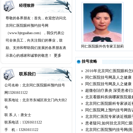
经理致辞
尊敬的各界朋友：首先，欢迎您访问北
京同仁医院眼科预约挂号网
（www.bjtrguahao.com），我仅代表公
司全体员工，向关注我们的事业，鼓
同仁医院眼外伤专家王韶莉
励、支持和帮助我们发展的各界朋友表
更多
示衷心的感谢和诚挚的敬意！
挂号攻略
2016年北京同仁医院眼科
联系我们
同仁医院挂号网及人之健康
同仁医院挂号网及人之健康
公司名称：北京同仁医院眼科预约挂号
超微创治疗鼻炎 深受患者们
网13261611122
北京看眼科疾病哪家医院最
联系地址：北京市东城区崇文门内大街2
北京同仁医院眼科专家谈近
号
同仁医院网上预约挂号网告
联 系 人：唐女士
北京同仁医院专家谈近视眼
联系电话：13261611122
患者疑问;如何挂北京同仁眼
北京同仁医院预约挂号网(医
手 机：13261611122