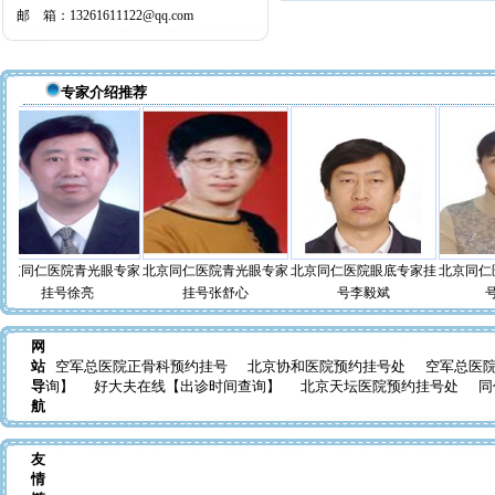
邮 箱：13261611122@qq.com
专家介绍推荐
京同仁医院青光眼专家
北京同仁医院青光眼专家
北京同仁医院眼底专家挂
北京同仁医
挂号徐亮
挂号张舒心
号李毅斌
号
网
站
空军总医院正骨科预约挂号
北京协和医院预约挂号处
空军总医
导
询】
好大夫在线【出诊时间查询】
北京天坛医院预约挂号处
同
航
友
情