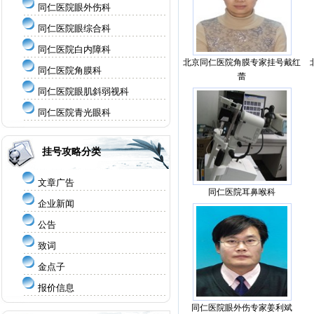
同仁医院眼外伤科
同仁医院眼综合科
同仁医院白内障科
北京同仁医院角膜专家挂号戴红
同仁医院角膜科
蕾
同仁医院眼肌斜弱视科
同仁医院青光眼科
挂号攻略分类
文章广告
同仁医院耳鼻喉科
企业新闻
公告
致词
金点子
报价信息
同仁医院眼外伤专家姜利斌