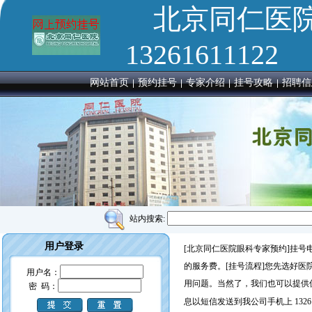
北京同仁医
13261611122
网站首页
预约挂号
专家介绍
挂号攻略
招聘信
站内搜索:
用户登录
[北京同仁医院眼科专家预约]挂号电
的服务费。[挂号流程]您先选好
用户名：
用问题。当然了，我们也可以提供
密 码：
息以短信发送到我公司手机上 13261